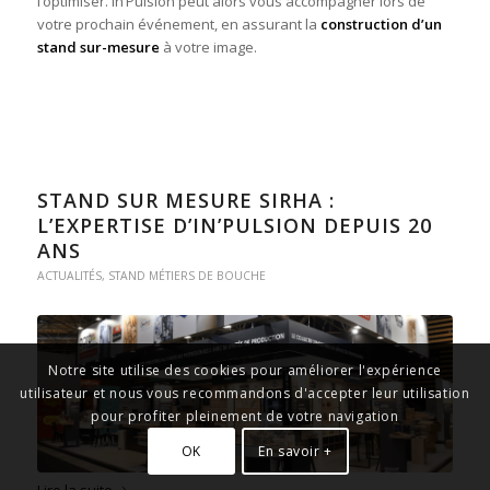
l’optimiser. In’Pulsion peut alors vous accompagner lors de
votre prochain événement, en assurant la
construction d’un
stand sur-mesure
à votre image.
STAND SUR MESURE SIRHA :
L’EXPERTISE D’IN’PULSION DEPUIS 20
ANS
ACTUALITÉS
,
STAND MÉTIERS DE BOUCHE
Notre site utilise des cookies pour améliorer l'expérience
utilisateur et nous vous recommandons d'accepter leur utilisation
pour profiter pleinement de votre navigation
OK
En savoir +