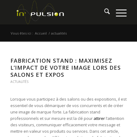
Vous êtes ici :
Accueil
/
actualités
FABRICATION STAND : MAXIMISEZ
L’IMPACT DE VOTRE IMAGE LORS DES
SALONS ET EXPOS
ACTUALITÉS
Lorsque vous participez à des salons ou des expositions, il est
essentiel de vous démarquer de vos concurrents et de créer
une image de marque forte. La fabrication stand
professionnels et sur mesure est la clé pour
attirer
l’attention
des visiteurs, communiquer efficacement votre message et
mettre en valeur vos produits ou services. Dans cet article,