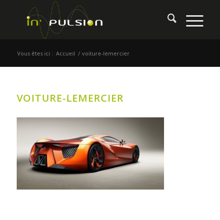
Vous êtes ici :
Accueil
/
voiture-lemercier
VOITURE-LEMERCIER