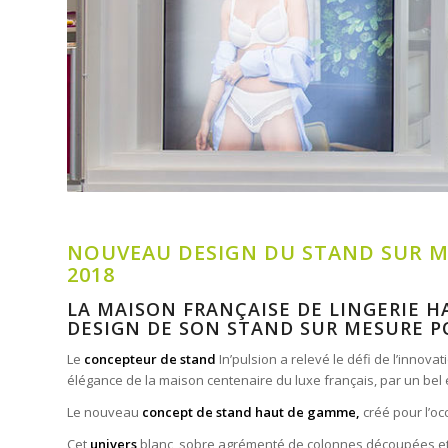
NOUVEAU DESIGN DU STAND SUR MES
2018
LA MAISON FRANÇAISE DE LINGERIE 
DESIGN DE SON
STAND SUR MESURE
P
Le
concepteur de stand
In’pulsion a relevé le défi de l’innova
élégance de la maison centenaire du luxe français, par un bel 
Le nouveau
concept de stand haut de gamme,
créé pour l’oc
Cet
univers
blanc, sobre agrémenté de colonnes découpées et rét