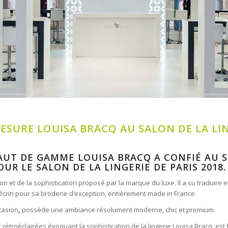
URE LOUISA BRACQ AU SALON DE LA LING
HAUT DE GAMME LOUISA BRACQ A CONFIÉ AU
S
OUR LE
SALON DE LA LINGERIE
DE PARIS 2018.
tion et de la sophistication proposé par la marque du luxe. Il a su traduire 
écrin pour sa broderie d’exception, entièrement made in France.
casion
,
possède une ambiance résolument moderne, chic et premium.
roéclairées évoquant la sophistication de la lingerie Louisa Bracq, est fi