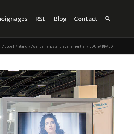
oignages
RSE
Blog
Contact
:
Accueil
/
Stand
/
Agencement stand evenementiel
/
LOUISA BRACQ