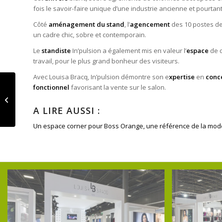
fois le savoir-faire unique d’une industrie ancienne et pourtan
Côté
aménagement du stand
, l’
agencement
des 10 postes de 
un cadre chic, sobre et contemporain.
Le
standiste
In’pulsion a également mis en valeur l’
espace
de 
travail, pour le plus grand bonheur des visiteurs.
Avec Louisa Bracq, In’pulsion démontre son e
xpertise
en
conc
fonctionnel
favorisant la vente sur le salon.
ALDEN
A LIRE AUSSI :
Un espace corner pour Boss Orange, une référence de la mo