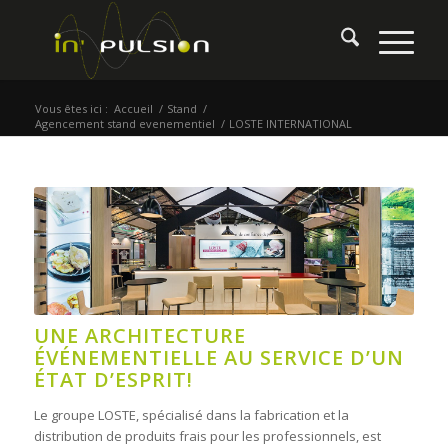
Vous êtes ici :
Accueil
/
Stand
/
Agencement stand evenementiel
/
LOSTE INTERNATIONAL
UNE ARCHITECTURE
ÉVÉNEMENTIELLE AU SERVICE D’UN
ÉTAT D’ESPRIT!
Le groupe LOSTE, spécialisé dans la fabrication et la
distribution de produits frais pour les professionnels, est