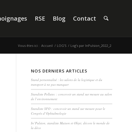
oignages
RSE
Blog
Contact
Vous êtes ici :
Accueil
/
LOG’S
/
Log’s par InPulsion_2022_2
NOS DERNIERS ARTICLES
Stand personnalisé : les salons de la logistique et du
transport à ne pas manquer
Standiste Pollutec : concevoir un stand sur mesure au salon
de l’environnement
Standiste SFO : concevoir un stand sur mesure pour le
Congrès d’Ophtalmologie
In’Pulsion, standiste Maison et Objet, décore le monde de
la déco