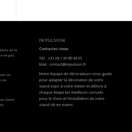
IN’PULSION
Contactez-nous
alons de la
 à ne pas
Tél. : +33 (0) 1 30 80 49 55
Mail : contact@inpulsion.fr
Notre équipe de décorateurs vous guide
voir un
pour adapter la décoration de votre
n de
stand expo à votre métier et délivre à
chaque étape les meilleurs conseils
pour le choix et l’installation de votre
 un stand
stand clé en mains.
rès