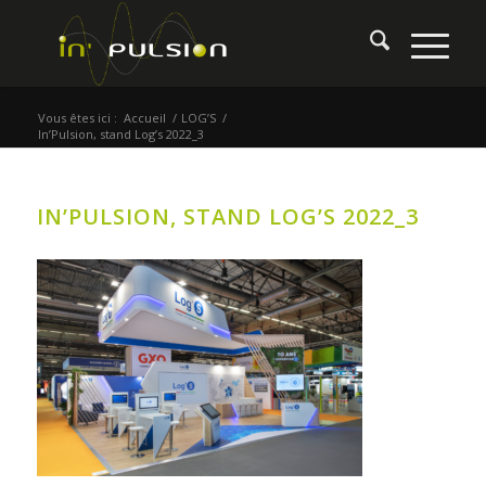
Vous êtes ici :
Accueil
/
LOG’S
/
In’Pulsion, stand Log’s 2022_3
IN’PULSION, STAND LOG’S 2022_3