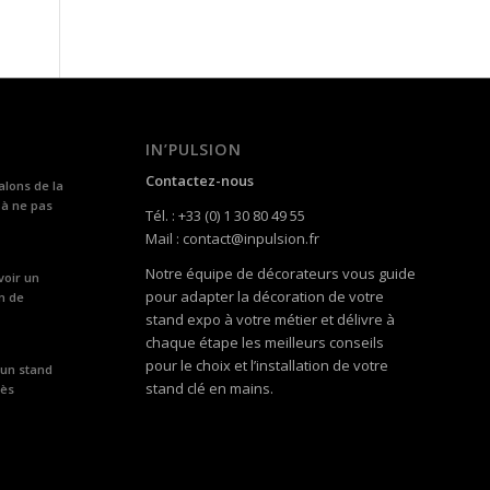
IN’PULSION
Contactez-nous
alons de la
 à ne pas
Tél. : +33 (0) 1 30 80 49 55
Mail : contact@inpulsion.fr
Notre équipe de décorateurs vous guide
voir un
pour adapter la décoration de votre
n de
stand expo à votre métier et délivre à
chaque étape les meilleurs conseils
pour le choix et l’installation de votre
 un stand
stand clé en mains.
rès