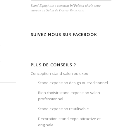
Stand EquipAuto : comment In’Pulsion révèle votre
marque au Salon de l’Après-Vente Auto
SUIVEZ NOUS SUR FACEBOOK
PLUS DE CONSEILS ?
Conception stand salon ou expo
Stand exposition design ou traditionnel
Bien choisir stand exposition salon
professionnel
Stand exposition reutilisable
Decoration stand expo attractive et
originale