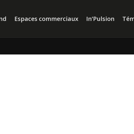
nd
Espaces commerciaux
In’Pulsion
Tém