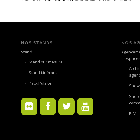
NOS STANDS
NOS A
Stand
Agenceme
d’espace
Stand sur mesure
Archi
Stand itinérant
agenc
Pack’Pulsion
Showr
Shop 
comme
PLV