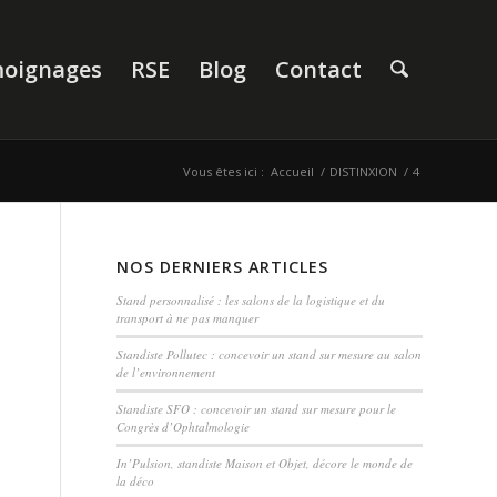
oignages
RSE
Blog
Contact
Vous êtes ici :
Accueil
/
DISTINXION
/
4
NOS DERNIERS ARTICLES
Stand personnalisé : les salons de la logistique et du
transport à ne pas manquer
Standiste Pollutec : concevoir un stand sur mesure au salon
de l’environnement
Standiste SFO : concevoir un stand sur mesure pour le
Congrès d’Ophtalmologie
In’Pulsion, standiste Maison et Objet, décore le monde de
la déco