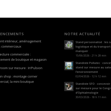
GENCEMENTS
NOTRE ACTUALITÉ
nt intérieur, aménagement
Stand personnalisé : les s
s commerciaux
logistique et du transport
manquer
tecture commerciale :
15/06/2026 - 21 h 28 min
ement de boutique et magasin
Standiste Pollutec : conce
stand sur mesure au salo
oom sur mesure : In’Pulsion
l’environnement
in shop : montage corner
02/04/2026 - 12 h 12 min
rcial, la mini boutique
Standiste SFO : concevoir
sur mesure pour le Cong
d’Ophtalmologie
30/03/2026 - 18 h 11 min