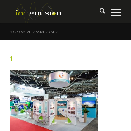
Vous êtes ici :
Accueil
/
CMI
/
1
1