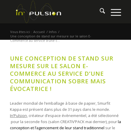
Vous êtes ici :
Accueil
/
Infos
/
Une conception de stand sur mesure sur le salon E-
Commerce au service d’une c...
UNE CONCEPTION DE STAND SUR
MESURE SUR LE SALON E-
COMMERCE AU SERVICE D’UNE
COMMUNICATION SOBRE MAIS
ÉVOCATRICE !
Leader mondial de l’emballage à base de papier, Smurfit
Kappa est présent dans plus de 31 pays dans le monde.
In’Pulsion
, créateur d’espace évènementiel, a été sélectionné
pour la seconde fois (salon CREATIV’PACK mai dernier), pour
la
conception et l’agencement de leur stand traditionnel
sur le