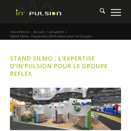
Vous êtes ici :
Accueil
/
actualités
/
Stand Silmo : l’expertise d’In’Pulsion pour le Groupe...
STAND SILMO : L’EXPERTISE
D’IN’PULSION POUR LE GROUPE
REFLEX