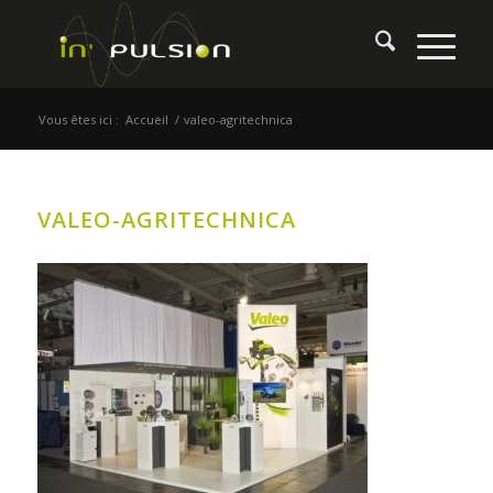
Vous êtes ici :
Accueil
/
valeo-agritechnica
VALEO-AGRITECHNICA