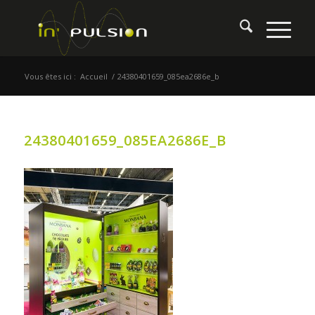
Vous êtes ici :
Accueil
/
24380401659_085ea2686e_b
24380401659_085EA2686E_B