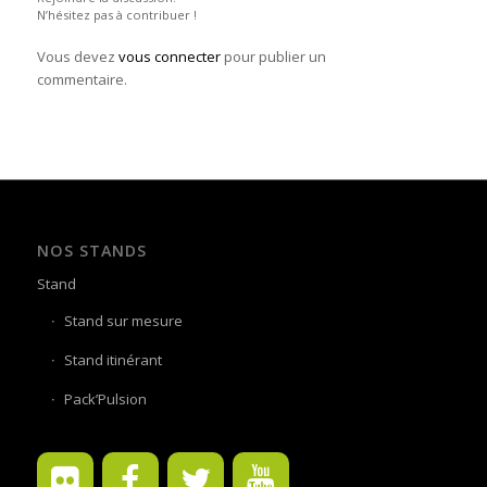
N’hésitez pas à contribuer !
Vous devez
vous connecter
pour publier un
commentaire.
NOS STANDS
Stand
Stand sur mesure
Stand itinérant
Pack’Pulsion