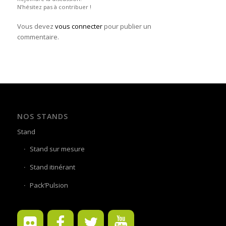
N’hésitez pas à contribuer !
Vous devez
vous connecter
pour publier un
commentaire.
NOS STANDS
Stand
Stand sur mesure
Stand itinérant
Pack’Pulsion