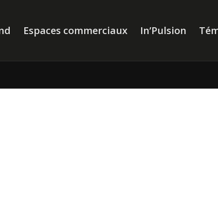
nd
Espaces commerciaux
In’Pulsion
Tém