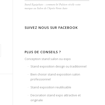
Stand EquipAuto : comment In’Pulsion révèle votre
marque au Salon de l’Après-Vente Auto
SUIVEZ NOUS SUR FACEBOOK
PLUS DE CONSEILS ?
Conception stand salon ou expo
Stand exposition design ou traditionnel
Bien choisir stand exposition salon
professionnel
Stand exposition reutilisable
Decoration stand expo attractive et
originale