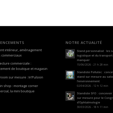
GENCEMENTS
NOTRE ACTUALITÉ
nt intérieur, aménagement
Stand personnalisé : les s
s commerciaux
logistique et du transport
manquer
tecture commerciale :
15/06/2026 - 21 h 28 min
ement de boutique et magasin
Standiste Pollutec : conce
stand sur mesure au salo
oom sur mesure : In’Pulsion
l’environnement
in shop : montage corner
02/04/2026 - 12 h 12 min
rcial, la mini boutique
Standiste SFO : concevoir
sur mesure pour le Cong
d’Ophtalmologie
30/03/2026 - 18 h 11 min