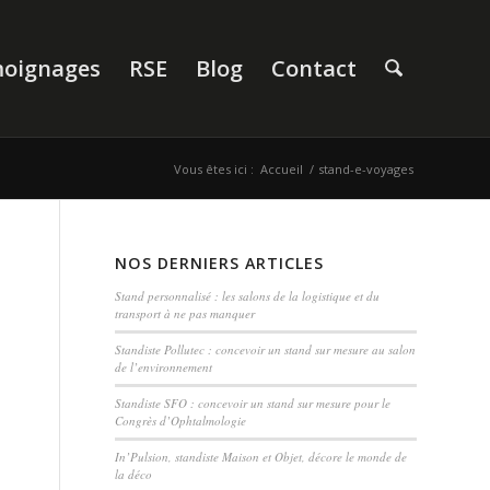
oignages
RSE
Blog
Contact
Vous êtes ici :
Accueil
/
stand-e-voyages
NOS DERNIERS ARTICLES
Stand personnalisé : les salons de la logistique et du
transport à ne pas manquer
Standiste Pollutec : concevoir un stand sur mesure au salon
de l’environnement
Standiste SFO : concevoir un stand sur mesure pour le
Congrès d’Ophtalmologie
In’Pulsion, standiste Maison et Objet, décore le monde de
la déco