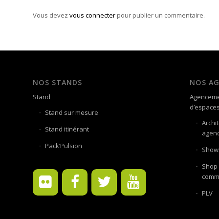
Vous devez
vous connecter
pour publier un commentaire.
NOS STANDS
NOS A
Stand
Agenceme
d’espace
Stand sur mesure
Archi
Stand itinérant
agenc
Pack’Pulsion
Showr
Shop 
comme
PLV