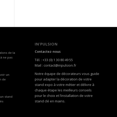
IN’PULSION
Contactez-nous
alons de la
 à ne pas
Tél. : +33 (0) 1 30 80 49 55
Mail : contact@inpulsion.fr
Notre équipe de décorateurs vous guide
voir un
pour adapter la décoration de votre
n de
stand expo à votre métier et délivre à
chaque étape les meilleurs conseils
pour le choix et l’installation de votre
 un stand
stand clé en mains.
rès