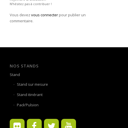
N’hésitez pas à contribuer !
Vous devez
vous connecter
pour publier un
commentaire.
NOS STANDS
Stand
Stand sur mesure
Stand itinérant
Pack’Pulsion