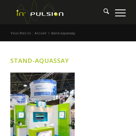
Vous êtes ici :
Accueil
/
stand-aquassay
STAND-AQUASSAY