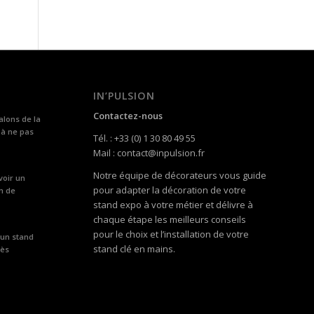
IN’PULSION
Contactez-nous
alons de la
 à ne pas
Tél. : +33 (0) 1 30 80 49 55
Mail : contact@inpulsion.fr
Notre équipe de décorateurs vous guide
voir un
pour adapter la décoration de votre
n de
stand expo à votre métier et délivre à
chaque étape les meilleurs conseils
pour le choix et l’installation de votre
 un stand
stand clé en mains.
rès