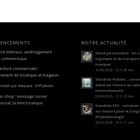
GENCEMENTS
NOTRE ACTUALITÉ
nt intérieur, aménagement
Stand personnalisé : les s
s commerciaux
logistique et du transport
manquer
tecture commerciale :
15/06/2026 - 21 h 28 min
ement de boutique et magasin
Standiste Pollutec : conce
stand sur mesure au salo
oom sur mesure : In’Pulsion
l’environnement
in shop : montage corner
02/04/2026 - 12 h 12 min
rcial, la mini boutique
Standiste SFO : concevoir
sur mesure pour le Cong
d’Ophtalmologie
30/03/2026 - 18 h 11 min