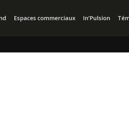
nd
Espaces commerciaux
In’Pulsion
Tém