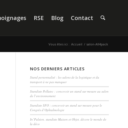
oignages
RSE
Blog
Contact
Vous êtes ici :
Accueil
/
salon-All4pack
NOS DERNIERS ARTICLES
Stand personnalisé : les salons de la logistique et du
transport à ne pas manquer
Standiste Pollutec : concevoir un stand sur mesure au salon
de l’environnement
Standiste SFO : concevoir un stand sur mesure pour le
Congrès d’Ophtalmologie
In’Pulsion, standiste Maison et Objet, décore le monde de
la déco