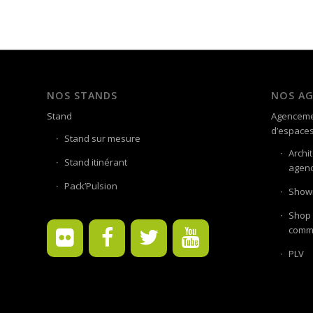
NOS STANDS
NOS A
Stand
Agenceme
d’espace
Stand sur mesure
Archi
Stand itinérant
agenc
Pack’Pulsion
Showr
Shop 
comme
PLV