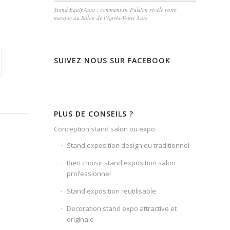
Stand EquipAuto : comment In’Pulsion révèle votre
marque au Salon de l’Après-Vente Auto
SUIVEZ NOUS SUR FACEBOOK
PLUS DE CONSEILS ?
Conception stand salon ou expo
Stand exposition design ou traditionnel
Bien choisir stand exposition salon
professionnel
Stand exposition reutilisable
Decoration stand expo attractive et
originale