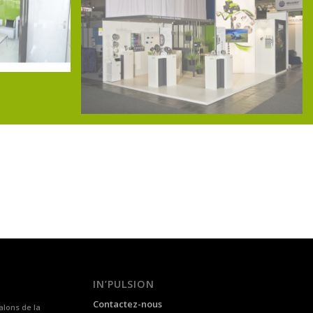
IN’PULSION
Contactez-nous
alons de la