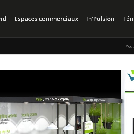
nd
Espaces commerciaux
In’Pulsion
Tém
Vous 