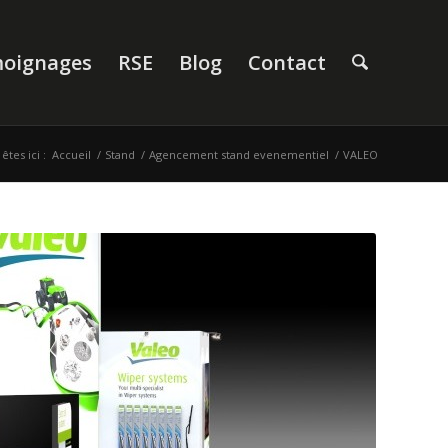
oignages
RSE
Blog
Contact
êtes ici :
Accueil
/
Stand
/
Agencement stand evenementiel
/
VALEO