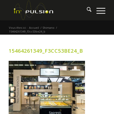
Vous êtes ici :
Accueil
/
Shimano
/
15464261349_f3cc53be24_b
15464261349_F3CC53BE24_B