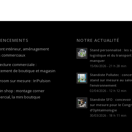
GENCEMENTS
NOTRE ACTUALITÉ
nt intérieur, aménagement
Stand personnalisé : les s
s commerciaux
logistique et du transport
manquer
tecture commerciale :
15/06/2026 - 21 h 28 min
ement de boutique et magasin
Standiste Pollutec : conce
stand sur mesure au salo
oom sur mesure : In’Pulsion
l’environnement
in shop : montage corner
02/04/2026 - 12 h 12 min
rcial, la mini boutique
Standiste SFO : concevoir
sur mesure pour le Cong
d’Ophtalmologie
30/03/2026 - 18 h 11 min