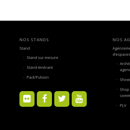
NOS STANDS
NOS A
Stand
Agenceme
d’espace
Stand sur mesure
Archi
Stand itinérant
agenc
Pack’Pulsion
Showr
Shop 
comme
PLV