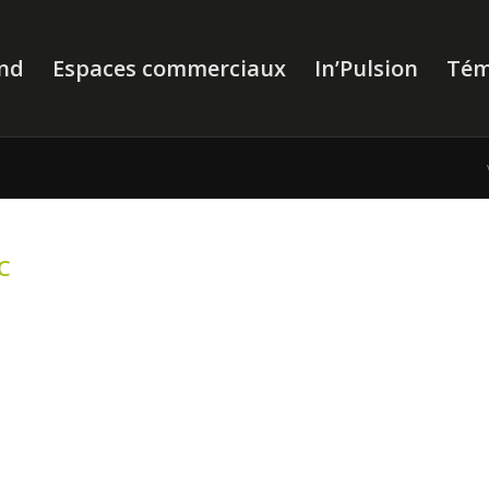
nd
Espaces commerciaux
In’Pulsion
Tém
C