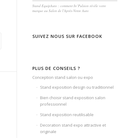
Stand EquipAuto : comment In’Pulsion révèle votre
marque au Salon de l’Après-Vente Auto
SUIVEZ NOUS SUR FACEBOOK
PLUS DE CONSEILS ?
Conception stand salon ou expo
Stand exposition design ou traditionnel
Bien choisir stand exposition salon
professionnel
Stand exposition reutilisable
Decoration stand expo attractive et
originale