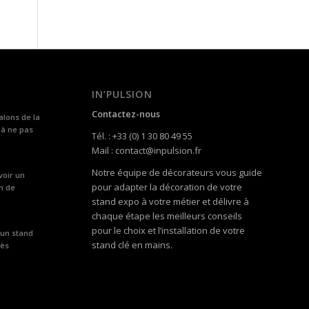
IN’PULSION
Contactez-nous
alons de la
 à ne pas
Tél. : +33 (0) 1 30 80 49 55
Mail : contact@inpulsion.fr
Notre équipe de décorateurs vous guide
voir un
pour adapter la décoration de votre
n de
stand expo à votre métier et délivre à
chaque étape les meilleurs conseils
pour le choix et l’installation de votre
 un stand
stand clé en mains.
rès