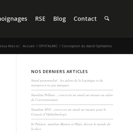
oignages
RSE
Blog
Contact
Vous êtes ici :
Accueil
/
OPHTALMIC
/
Conception du stand Ophtalmic
NOS DERNIERS ARTICLES
Stand personnalisé : les salons de la logistique et du
transport à ne pas manquer
Standiste Pollutec : concevoir un stand sur mesure au salon
de l’environnement
Standiste SFO : concevoir un stand sur mesure pour le
Congrès d’Ophtalmologie
In’Pulsion, standiste Maison et Objet, décore le monde de
la déco