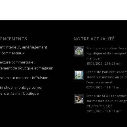
GENCEMENTS
NOTRE ACTUALITÉ
nt intérieur, aménagement
Stand personnalisé : les s
s commerciaux
logistique et du transport
manquer
tecture commerciale :
15/06/2026 - 21 h 28 min
ement de boutique et magasin
Standiste Pollutec : conce
stand sur mesure au salo
oom sur mesure : In’Pulsion
l’environnement
in shop : montage corner
02/04/2026 - 12 h 12 min
rcial, la mini boutique
Standiste SFO : concevoir
sur mesure pour le Cong
d’Ophtalmologie
30/03/2026 - 18 h 11 min