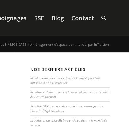
oignages
RSE
Blog
Contact
ueil
/
MOBICAZE
/
Aménagement d’espace commercial par In’Pulsion
NOS DERNIERS ARTICLES
Stand personnalisé : les salons de la logistique et du
transport à ne pas manquer
Standiste Pollutec : concevoir un stand sur mesure au salon
de l’environnement
Standiste SFO : concevoir un stand sur mesure pour le
Congrès d’Ophtalmologie
In’Pulsion, standiste Maison et Objet, décore le monde de
la déco