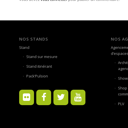
NOS STANDS
NOS A
Stand
Agenceme
d’espace
Stand sur mesure
Archi
Stand itinérant
agenc
Pack’Pulsion
Showr
Shop 
comme
PLV