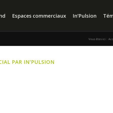
nd
Espaces commerciaux
In’Pulsion
Tém
Vous êtes ici :
Acc
AL PAR IN’PULSION