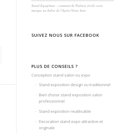
Stand EquipAuto : comment In’Pulsion révèle votre
marque au Salon de l’Après-Vente Auto
SUIVEZ NOUS SUR FACEBOOK
PLUS DE CONSEILS ?
Conception stand salon ou expo
Stand exposition design ou traditionnel
Bien choisir stand exposition salon
professionnel
Stand exposition reutilisable
Decoration stand expo attractive et
originale