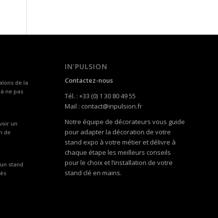
IN’PULSION
Contactez-nous
alons de la
 à ne pas
Tél. : +33 (0) 1 30 80 49 55
Mail : contact@inpulsion.fr
Notre équipe de décorateurs vous guide
voir un
pour adapter la décoration de votre
n de
stand expo à votre métier et délivre à
chaque étape les meilleurs conseils
pour le choix et l’installation de votre
 un stand
stand clé en mains.
rès