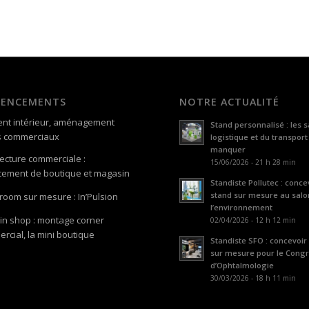
GENCEMENTS
NOTRE ACTUALITÉ
nt intérieur, aménagement
Stand personnalisé : les s
s commerciaux
logistique et du transport
manquer
tecture commerciale :
15/06/2026 - 21 h 28 min
ement de boutique et magasin
Standiste Pollutec : conce
stand sur mesure au salo
oom sur mesure : In’Pulsion
l’environnement
in shop : montage corner
02/04/2026 - 12 h 12 min
rcial, la mini boutique
Standiste SFO : concevoir
sur mesure pour le Cong
d’Ophtalmologie
30/03/2026 - 18 h 11 min