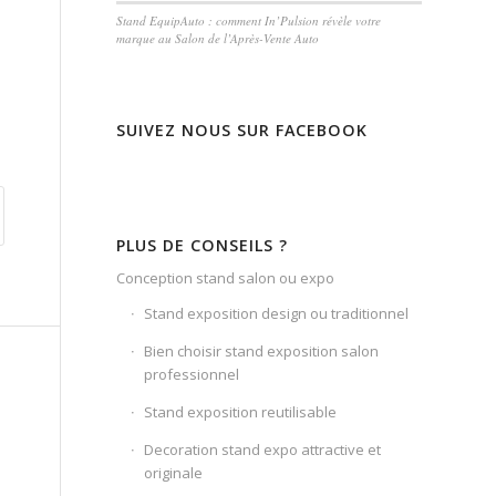
Stand EquipAuto : comment In’Pulsion révèle votre
marque au Salon de l’Après-Vente Auto
SUIVEZ NOUS SUR FACEBOOK
PLUS DE CONSEILS ?
Conception stand salon ou expo
Stand exposition design ou traditionnel
Bien choisir stand exposition salon
professionnel
Stand exposition reutilisable
Decoration stand expo attractive et
originale