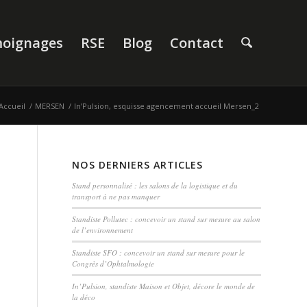
oignages
RSE
Blog
Contact
Accueil
/
MERSEN
/
In’Pulsion, esquisse agencement accueil Mersen_2
NOS DERNIERS ARTICLES
Stand personnalisé : les salons de la logistique et du
transport à ne pas manquer
Standiste Pollutec : concevoir un stand sur mesure au salon
de l’environnement
Standiste SFO : concevoir un stand sur mesure pour le
Congrès d’Ophtalmologie
In’Pulsion, standiste Maison et Objet, décore le monde de
la déco