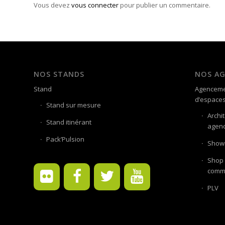
Vous devez
vous connecter
pour publier un commentaire.
NOS STANDS
NOS A
Stand
Agenceme
d’espace
Stand sur mesure
Archi
Stand itinérant
agenc
Pack’Pulsion
Showr
Shop 
comme
PLV