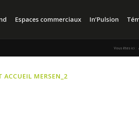
nd
Espaces commerciaux
In’Pulsion
Tém
Vous êtes ici :
T ACCUEIL MERSEN_2