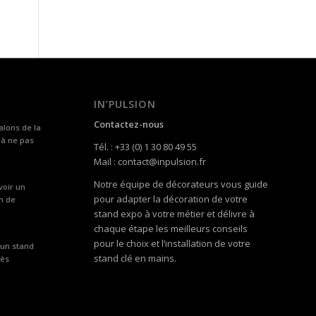
IN’PULSION
Contactez-nous
alons de la
 à ne pas
Tél. : +33 (0) 1 30 80 49 55
Mail : contact@inpulsion.fr
Notre équipe de décorateurs vous guide
voir un
pour adapter la décoration de votre
n de
stand expo à votre métier et délivre à
chaque étape les meilleurs conseils
pour le choix et l’installation de votre
 un stand
stand clé en mains.
rès