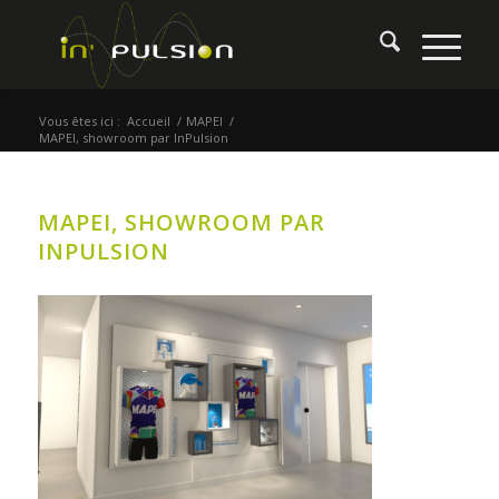
Vous êtes ici :
Accueil
/
MAPEI
/
MAPEI, showroom par InPulsion
MAPEI, SHOWROOM PAR
INPULSION