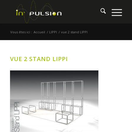
Vous êtes ici :
Accueil
/
LIPPI
/
vue 2 stand LIPPI
VUE 2 STAND LIPPI