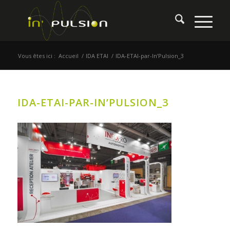
Vous êtes ici :
Accueil
/
IDA ETAI
/
IDA-ETAI-par-In’Pulsion_3
IDA-ETAI-PAR-IN’PULSION_3