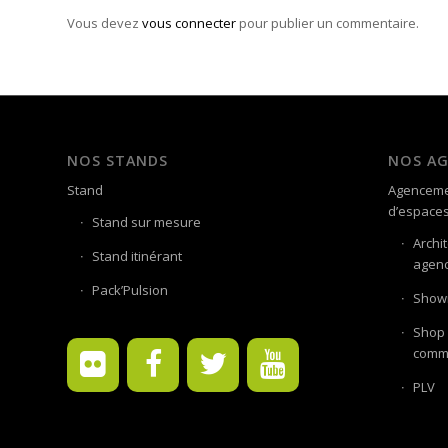
Vous devez
vous connecter
pour publier un commentaire.
NOS STANDS
NOS A
Stand
Agenceme
d’espace
Stand sur mesure
Archi
Stand itinérant
agenc
Pack’Pulsion
Showr
Shop 
comme
PLV