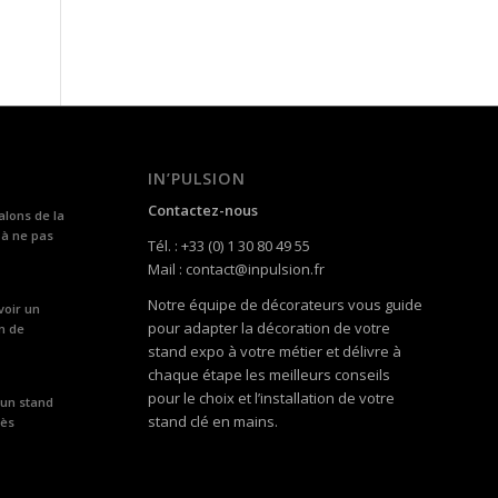
IN’PULSION
Contactez-nous
alons de la
 à ne pas
Tél. : +33 (0) 1 30 80 49 55
Mail : contact@inpulsion.fr
Notre équipe de décorateurs vous guide
voir un
pour adapter la décoration de votre
n de
stand expo à votre métier et délivre à
chaque étape les meilleurs conseils
pour le choix et l’installation de votre
 un stand
stand clé en mains.
rès