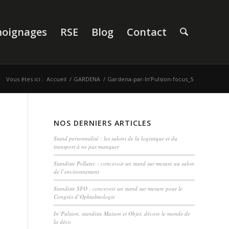
oignages
RSE
Blog
Contact
Vous êtes ici :
Accueil
/
GARDENA
/
Gardena-par-In’Pulsion-focus_5
NOS DERNIERS ARTICLES
Stand personnalisé : les salons de la logistique et du
transport à ne pas manquer
Standiste Pollutec : concevoir un stand sur mesure au salon
de l’environnement
Standiste SFO : concevoir un stand sur mesure pour le
Congrès d’Ophtalmologie
In’Pulsion, standiste Maison et Objet, décore le monde de
la déco