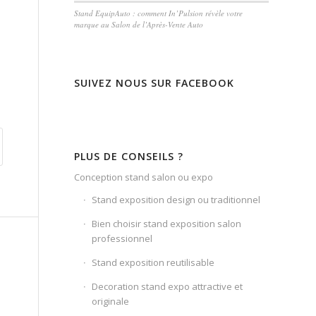
Stand EquipAuto : comment In’Pulsion révèle votre
marque au Salon de l’Après-Vente Auto
SUIVEZ NOUS SUR FACEBOOK
PLUS DE CONSEILS ?
Conception stand salon ou expo
Stand exposition design ou traditionnel
Bien choisir stand exposition salon
professionnel
Stand exposition reutilisable
Decoration stand expo attractive et
originale