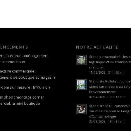
GENCEMENTS
NOTRE ACTUALITÉ
nt intérieur, aménagement
Stand personnalisé : les s
s commerciaux
logistique et du transport
manquer
tecture commerciale :
15/06/2026 - 21 h 28 min
ement de boutique et magasin
Standiste Pollutec : conce
stand sur mesure au salo
oom sur mesure : In’Pulsion
l’environnement
in shop : montage corner
02/04/2026 - 12 h 12 min
rcial, la mini boutique
Standiste SFO : concevoir
sur mesure pour le Cong
d’Ophtalmologie
30/03/2026 - 18 h 11 min