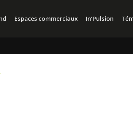
nd
Espaces commerciaux
In’Pulsion
Tém
5