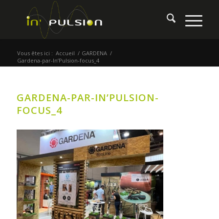
Vous êtes ici :
Accueil
/
GARDENA
/
Gardena-par-In’Pulsion-focus_4
GARDENA-PAR-IN’PULSION-
FOCUS_4