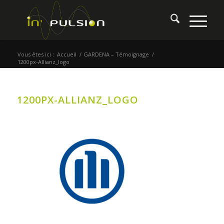
Vous êtes ici :
Accueil
/
GARDENA – Témoignage
/
1200px-Allianz_logo
1200PX-ALLIANZ_LOGO