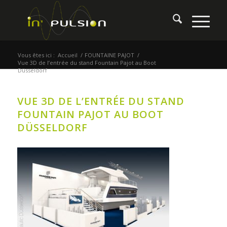
Vous êtes ici :
Accueil
/
FOUNTAINE PAJOT
/
Vue 3D de l’entrée du stand Fountain Pajot au Boot
Düsseldorf
VUE 3D DE L’ENTRÉE DU STAND
FOUNTAIN PAJOT AU BOOT
DÜSSELDORF