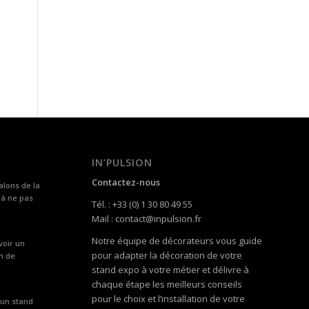
IN’PULSION
Contactez-nous
alons de la
 à ne pas
Tél. : +33 (0) 1 30 80 49 55
Mail : contact@inpulsion.fr
Notre équipe de décorateurs vous guide
voir un
pour adapter la décoration de votre
n de
stand expo à votre métier et délivre à
chaque étape les meilleurs conseils
pour le choix et l’installation de votre
 un stand