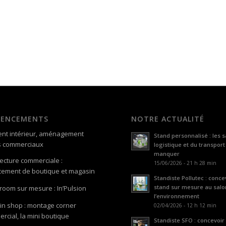
GENCEMENTS
NOTRE ACTUALITÉ
nt intérieur, aménagement
Stand personnalisé : les s
s commerciaux
logistique et du transport
manquer
tecture commerciale :
15/06/2026 - 21 h 28 min
ement de boutique et magasin
Standiste Pollutec : conce
stand sur mesure au salo
oom sur mesure : In’Pulsion
l’environnement
in shop : montage corner
02/04/2026 - 12 h 12 min
rcial, la mini boutique
Standiste SFO : concevoir