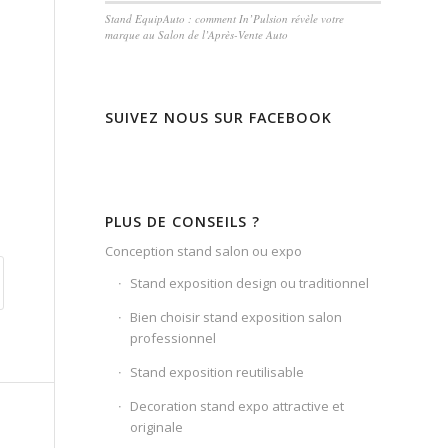
Stand EquipAuto : comment In’Pulsion révèle votre
marque au Salon de l’Après-Vente Auto
SUIVEZ NOUS SUR FACEBOOK
PLUS DE CONSEILS ?
Conception stand salon ou expo
Stand exposition design ou traditionnel
Bien choisir stand exposition salon
professionnel
Stand exposition reutilisable
Decoration stand expo attractive et
originale