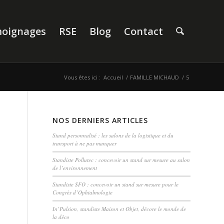
oignages
RSE
Blog
Contact
Vous êtes ici :
Accueil
/
FAMILLE MICHAUD
/
5
NOS DERNIERS ARTICLES
Stand personnalisé : les salons de la logistique et du
transport à ne pas manquer
Standiste Pollutec : concevoir un stand sur mesure au salon
de l’environnement
Standiste SFO : concevoir un stand sur mesure pour le
Congrès d’Ophtalmologie
In’Pulsion, standiste Maison et Objet, décore le monde de
la déco