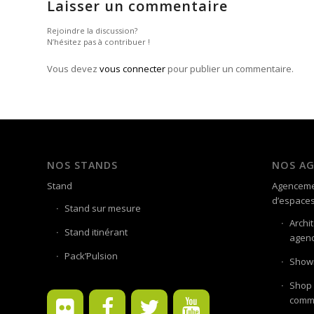
Laisser un commentaire
Rejoindre la discussion?
N’hésitez pas à contribuer !
Vous devez
vous connecter
pour publier un commentaire.
NOS STANDS
NOS A
Stand
Agenceme
d’espace
Stand sur mesure
Archi
Stand itinérant
agenc
Pack’Pulsion
Showr
Shop 
comme