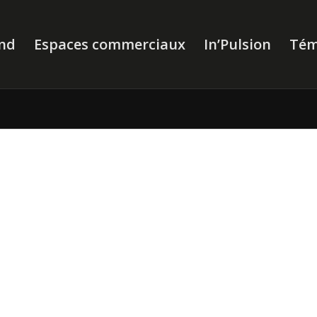
nd
Espaces commerciaux
In’Pulsion
Tém