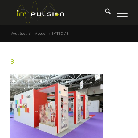
Vous êtes ici :
Accueil
/
EMTEC
/
3
3