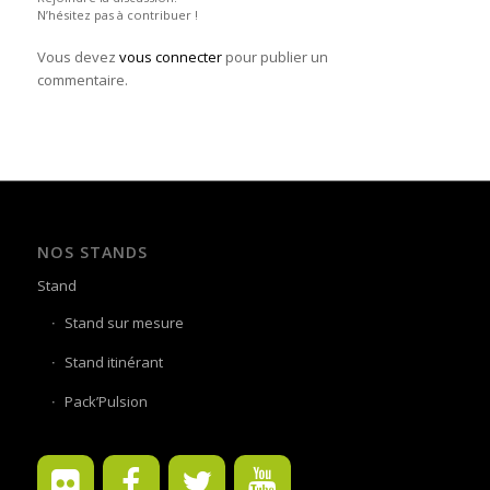
N’hésitez pas à contribuer !
Vous devez
vous connecter
pour publier un
commentaire.
NOS STANDS
Stand
Stand sur mesure
Stand itinérant
Pack’Pulsion