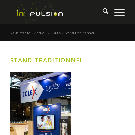
Vous êtes ici :
Accueil
/
COLEX
/
Stand-traditionnel
STAND-TRADITIONNEL