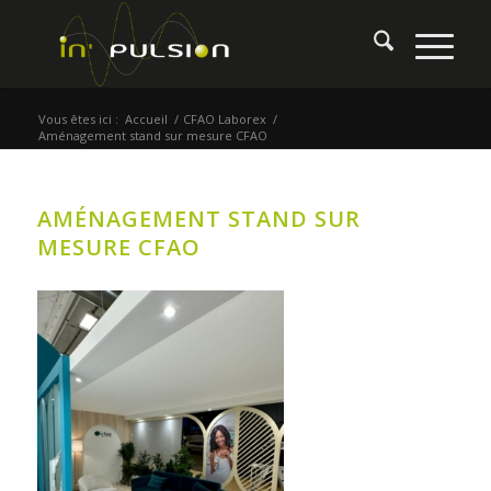
Vous êtes ici :
Accueil
/
CFAO Laborex
/
Aménagement stand sur mesure CFAO
AMÉNAGEMENT STAND SUR
MESURE CFAO