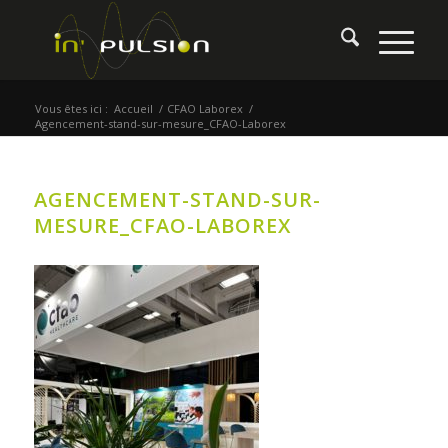
Vous êtes ici :
Accueil
/
CFAO Laborex
/
Agencement-stand-sur-mesure_CFAO-Laborex
AGENCEMENT-STAND-SUR-
MESURE_CFAO-LABOREX