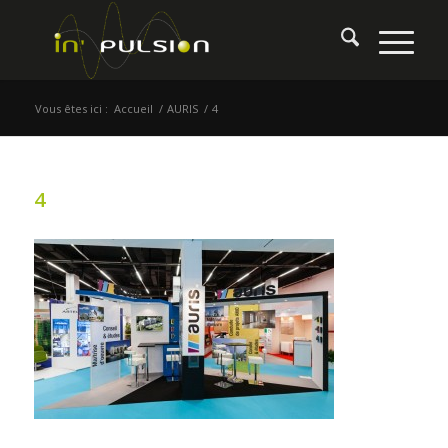
Vous êtes ici :
Accueil
/
AURIS
/
4
4