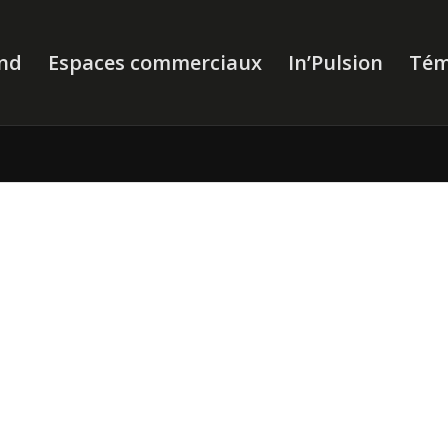
nd
Espaces commerciaux
In’Pulsion
Tém