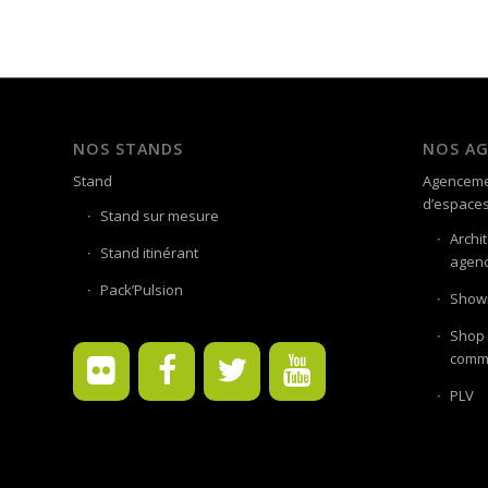
NOS STANDS
NOS A
Stand
Agenceme
d’espace
Stand sur mesure
Archi
Stand itinérant
agenc
Pack’Pulsion
Showr
Shop 
comme
PLV