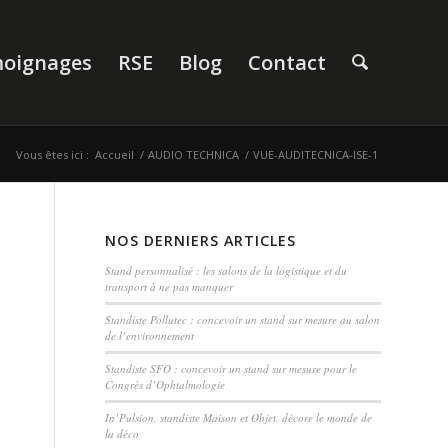
oignages
RSE
Blog
Contact
Vous êtes ici :
Accueil
/
AUDIO TECHNICA
/
VUE-AUDITECNICA-ISE-1
NOS DERNIERS ARTICLES
Stand personnalisé : les salons de la logistique et du
transport à ne pas manquer
Standiste Pollutec : concevoir un stand sur mesure au salon
de l’environnement
Standiste SFO : concevoir un stand sur mesure pour le
Congrès d’Ophtalmologie
In’Pulsion, standiste Maison et Objet, décore le monde de
la déco