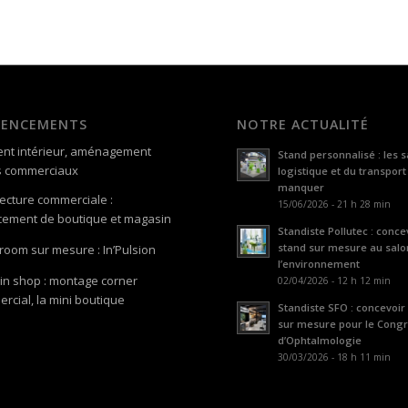
GENCEMENTS
NOTRE ACTUALITÉ
nt intérieur, aménagement
Stand personnalisé : les s
s commerciaux
logistique et du transport
manquer
tecture commerciale :
15/06/2026 - 21 h 28 min
ement de boutique et magasin
Standiste Pollutec : conce
stand sur mesure au salo
oom sur mesure : In’Pulsion
l’environnement
in shop : montage corner
02/04/2026 - 12 h 12 min
rcial, la mini boutique
Standiste SFO : concevoir
sur mesure pour le Cong
d’Ophtalmologie
30/03/2026 - 18 h 11 min