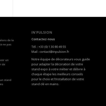
IN’PULSION
Contactez-nous
alons de la
 à ne pas
Tél. : +33 (0) 1 30 80 49 55
Mail : contact@inpulsion.fr
Notre équipe de décorateurs vous guide
voir un
pour adapter la décoration de votre
n de
stand expo à votre métier et délivre à
chaque étape les meilleurs conseils
pour le choix et l’installation de votre
 un stand
stand clé en mains.
rès