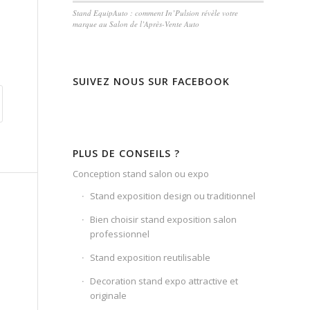
Stand EquipAuto : comment In’Pulsion révèle votre
marque au Salon de l’Après-Vente Auto
SUIVEZ NOUS SUR FACEBOOK
PLUS DE CONSEILS ?
Conception stand salon ou expo
Stand exposition design ou traditionnel
Bien choisir stand exposition salon
professionnel
Stand exposition reutilisable
Decoration stand expo attractive et
originale