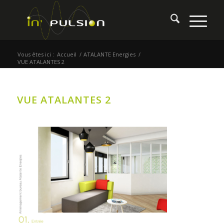
Vous êtes ici :
Accueil
/
ATALANTE Energies
/
VUE ATALANTES 2
VUE ATALANTES 2