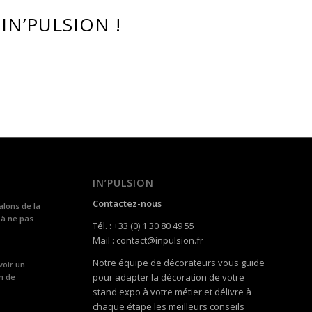
IN’PULSION !
IN’PULSION
Contactez-nous
alons de la
 à ne pas
Tél. : +33 (0) 1 30 80 49 55
Mail : contact@inpulsion.fr
Notre équipe de décorateurs vous guide
voir un
pour adapter la décoration de votre
n de
stand expo à votre métier et délivre à
chaque étape les meilleurs conseils