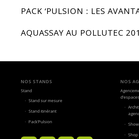
PACK ‘PULSION : LES AVANT
AQUASSAY AU POLLUTEC 20
NOS STANDS
NOS A
Stand
Agenceme
d’espace
Stand sur mesure
Archi
Stand itinérant
agenc
Pack’Pulsion
Showr
Shop 