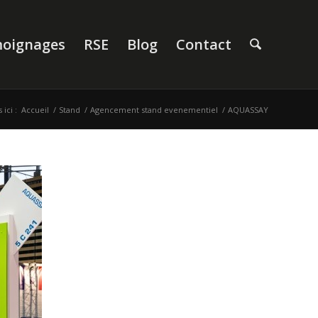
oignages
RSE
Blog
Contact
ici :
Accueil
/
Stand
/
Agencement stand evenementiel
/
AQUASSAY