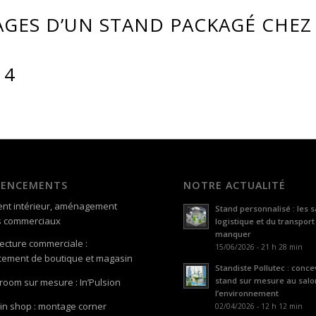
AGES D’UN STAND PACKAGÉ CHEZ 
14
GENCEMENTS
NOTRE ACTUALITÉ
nt intérieur, aménagement
Stand personnalisé : les s
s commerciaux
logistique et du transport
manquer
tecture commerciale :
15/06/2026 - 21 h 28 min
ement de boutique et magasin
Standiste Pollutec : conce
stand sur mesure au salo
oom sur mesure : In’Pulsion
l’environnement
in shop : montage corner
02/04/2026 - 12 h 12 min