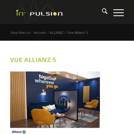
Vous êtes ici :
Accueil
/
ALLIANZ
/
Vue Allianz 5
VUE ALLIANZ 5