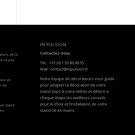
IN’PULSION
Contactez-nous
alons de la
 à ne pas
Tél. : +33 (0) 1 30 80 49 55
Mail : contact@inpulsion.fr
Notre équipe de décorateurs vous guide
voir un
pour adapter la décoration de votre
n de
stand expo à votre métier et délivre à
chaque étape les meilleurs conseils
pour le choix et l’installation de votre
 un stand
stand clé en mains.
rès