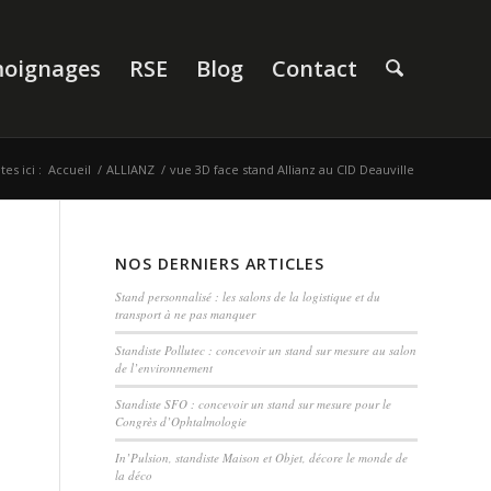
oignages
RSE
Blog
Contact
es ici :
Accueil
/
ALLIANZ
/
vue 3D face stand Allianz au CID Deauville
NOS DERNIERS ARTICLES
Stand personnalisé : les salons de la logistique et du
transport à ne pas manquer
Standiste Pollutec : concevoir un stand sur mesure au salon
de l’environnement
Standiste SFO : concevoir un stand sur mesure pour le
Congrès d’Ophtalmologie
In’Pulsion, standiste Maison et Objet, décore le monde de
la déco