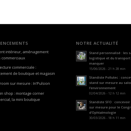
GENCEMENTS
NOTRE ACTUALITÉ
nt intérieur, aménagement
Stand personnalisé : les s
s commerciaux
logistique et du transport
manquer
tecture commerciale :
15/06/2026 - 21 h 28 min
ement de boutique et magasin
Standiste Pollutec : conce
stand sur mesure au salo
oom sur mesure : In’Pulsion
l’environnement
in shop : montage corner
02/04/2026 - 12 h 12 min
rcial, la mini boutique
Standiste SFO : concevoir
sur mesure pour le Cong
d’Ophtalmologie
30/03/2026 - 18 h 11 min