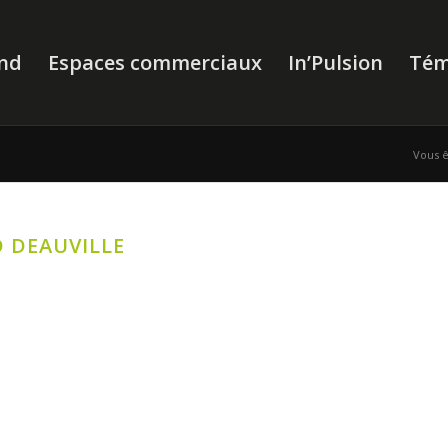
nd
Espaces commerciaux
In’Pulsion
Tém
Vous êt
D DEAUVILLE