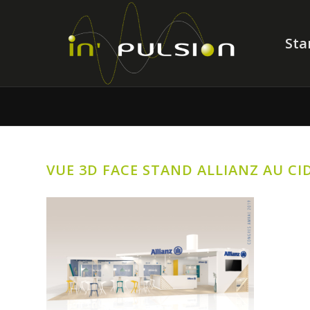
Sta
VUE 3D FACE STAND ALLIANZ AU CI