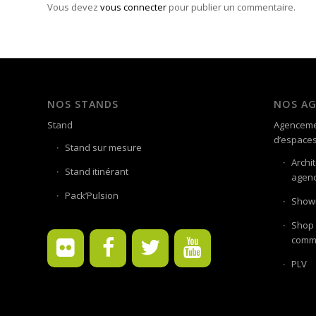
Vous devez
vous connecter
pour publier un commentaire.
NOS STANDS
NOS A
Stand
Agenceme
d’espace
Stand sur mesure
Archi
Stand itinérant
agenc
Pack’Pulsion
Showr
Shop 
comme
PLV