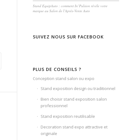
Stand EquipAuto : comment In’Pulsion révèle votre
marque au Salon de l’Après-Vente Auto
SUIVEZ NOUS SUR FACEBOOK
PLUS DE CONSEILS ?
Conception stand salon ou expo
Stand exposition design ou traditionnel
Bien choisir stand exposition salon
professionnel
Stand exposition reutilisable
Decoration stand expo attractive et
originale