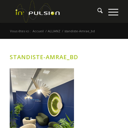
Vous êtes ici :
Accueil
/
ALLIANZ
/
standiste-Amrae_bd
STANDISTE-AMRAE_BD