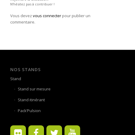
N’hésitez pas à contribuer !
Vous devez
vous connecter
pour publier un
commentaire.
NOS STANDS
Stand
Stand sur mesure
Stand itinérant
Pack’Pulsion