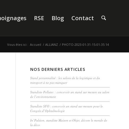
oignages
RSE
Blog
Contact
Vous êtes ici :
Accueil
/
ALLIANZ
/
PHOTO-2023-01-31-15-01-35 14
NOS DERNIERS ARTICLES
Stand personnalisé : les salons de la logistique et du
transport à ne pas manquer
Standiste Pollutec : concevoir un stand sur mesure au salon
de l’environnement
Standiste SFO : concevoir un stand sur mesure pour le
Congrès d’Ophtalmologie
In’Pulsion, standiste Maison et Objet, décore le monde de
la déco