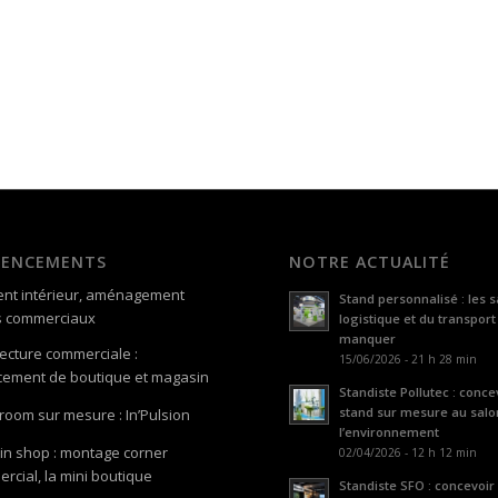
GENCEMENTS
NOTRE ACTUALITÉ
nt intérieur, aménagement
Stand personnalisé : les s
s commerciaux
logistique et du transport
manquer
tecture commerciale :
15/06/2026 - 21 h 28 min
ement de boutique et magasin
Standiste Pollutec : conce
stand sur mesure au salo
oom sur mesure : In’Pulsion
l’environnement
in shop : montage corner
02/04/2026 - 12 h 12 min
rcial, la mini boutique
Standiste SFO : concevoir