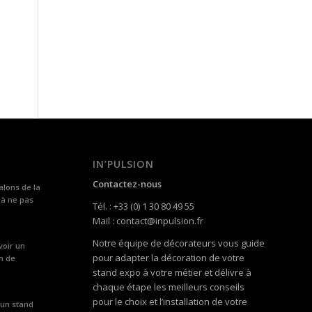
IN’PULSION
Contactez-nous
alons de la
 à ne pas
Tél. : +33 (0) 1 30 80 49 55
Mail : contact@inpulsion.fr
Notre équipe de décorateurs vous guide
voir un
pour adapter la décoration de votre
n de
stand expo à votre métier et délivre à
chaque étape les meilleurs conseils
pour le choix et l’installation de votre
 un stand