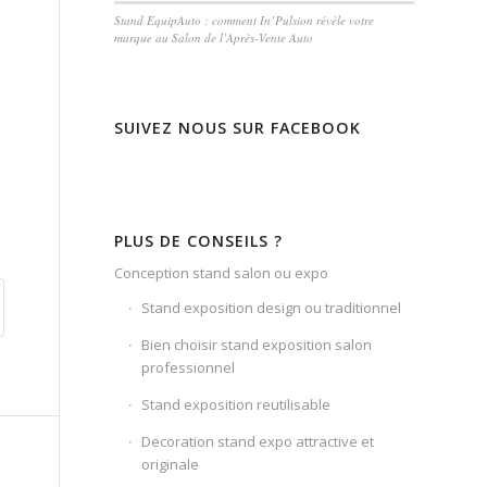
Stand EquipAuto : comment In’Pulsion révèle votre
marque au Salon de l’Après-Vente Auto
SUIVEZ NOUS SUR FACEBOOK
PLUS DE CONSEILS ?
Conception stand salon ou expo
Stand exposition design ou traditionnel
Bien choisir stand exposition salon
professionnel
Stand exposition reutilisable
Decoration stand expo attractive et
originale