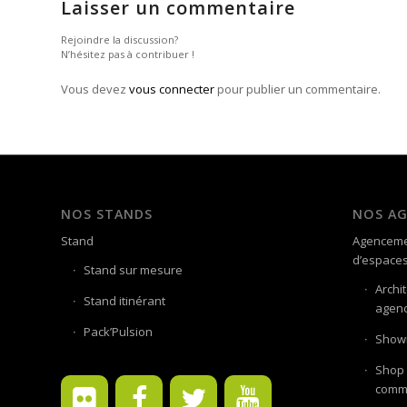
Laisser un commentaire
Rejoindre la discussion?
N’hésitez pas à contribuer !
Vous devez
vous connecter
pour publier un commentaire.
NOS STANDS
NOS A
Stand
Agenceme
d’espace
Stand sur mesure
Archi
Stand itinérant
agenc
Pack’Pulsion
Showr
Shop 
comme