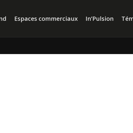
nd
Espaces commerciaux
In’Pulsion
Tém