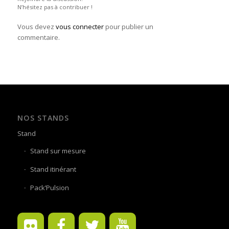
N’hésitez pas à contribuer !
Vous devez
vous connecter
pour publier un
commentaire.
NOS STANDS
Stand
Stand sur mesure
Stand itinérant
Pack’Pulsion