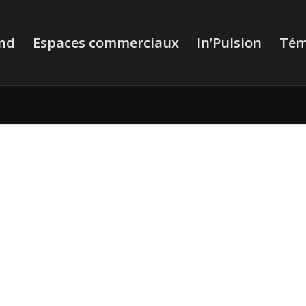
nd
Espaces commerciaux
In’Pulsion
Tém