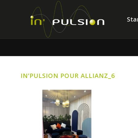
Sta
IN’PULSION POUR ALLIANZ_6