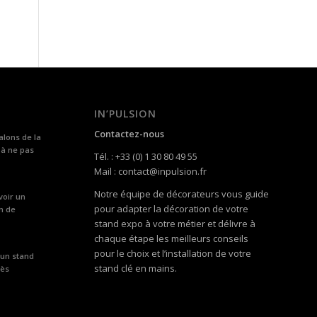
IN’PULSION
Contactez-nous
alons de la
 à ne pas
Tél. : +33 (0) 1 30 80 49 55
Mail : contact@inpulsion.fr
Notre équipe de décorateurs vous guide
voir un
pour adapter la décoration de votre
n de
stand expo à votre métier et délivre à
chaque étape les meilleurs conseils
pour le choix et l’installation de votre
 un stand
stand clé en mains.
rès