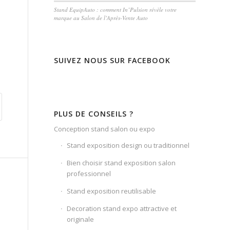
Stand EquipAuto : comment In’Pulsion révèle votre
marque au Salon de l’Après-Vente Auto
SUIVEZ NOUS SUR FACEBOOK
PLUS DE CONSEILS ?
Conception stand salon ou expo
Stand exposition design ou traditionnel
Bien choisir stand exposition salon
professionnel
Stand exposition reutilisable
Decoration stand expo attractive et
originale