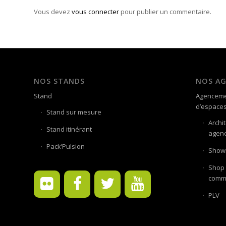
Vous devez
vous connecter
pour publier un commentaire.
NOS STANDS
NOS A
Stand
Agenceme
d’espace
Stand sur mesure
Archi
Stand itinérant
agenc
Pack’Pulsion
Showr
Shop 
comme
PLV