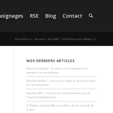
oignages
RSE
Blog
Contact
Vous êtes ici :
Accueil
/
ALLIANZ
/
In’Pulsion pour Allianz_6
NOS DERNIERS ARTICLES
Stand personnalisé : les salons de la logistique et du
transport à ne pas manquer
Standiste Pollutec : concevoir un stand sur mesure au salon
de l’environnement
Standiste SFO : concevoir un stand sur mesure pour le
Congrès d’Ophtalmologie
In’Pulsion, standiste Maison et Objet, décore le monde de
la déco