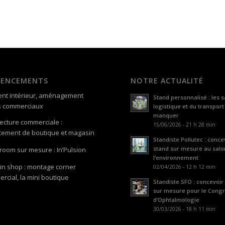
GENCEMENTS
NOTRE ACTUALITÉ
nt intérieur, aménagement
Stand personnalisé : les s
s commerciaux
logistique et du transport
manquer
tecture commerciale :
15/06/2026 - 21 h 28 min
ement de boutique et magasin
Standiste Pollutec : conce
stand sur mesure au salo
oom sur mesure : In’Pulsion
l’environnement
in shop : montage corner
02/04/2026 - 12 h 12 min
rcial, la mini boutique
Standiste SFO : concevoir
sur mesure pour le Cong
d’Ophtalmologie
30/03/2026 - 18 h 11 min