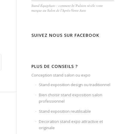
Stand EquipAuto : comment In’Pulsion révèle votre
marque au Salon de l’Après-Vente Auto
SUIVEZ NOUS SUR FACEBOOK
PLUS DE CONSEILS ?
Conception stand salon ou expo
Stand exposition design ou traditionnel
Bien choisir stand exposition salon
professionnel
Stand exposition reutilisable
Decoration stand expo attractive et
originale