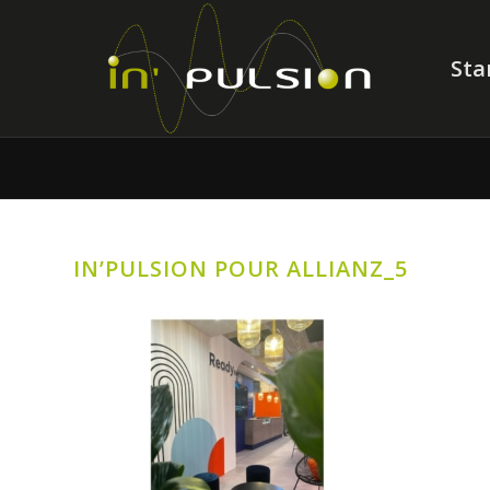
Sta
IN’PULSION POUR ALLIANZ_5