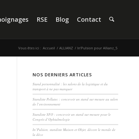
oignages
RSE
Blog
Contact
Vous êtes ici :
Accueil
/
ALLIANZ
/
In’Pulsion pour Allianz_5
NOS DERNIERS ARTICLES
Stand personnalisé : les salons de la logistique et du
transport à ne pas manquer
Standiste Pollutec : concevoir un stand sur mesure au salon
de l’environnement
Standiste SFO : concevoir un stand sur mesure pour le
Congrès d’Ophtalmologie
In’Pulsion, standiste Maison et Objet, décore le monde de
la déco