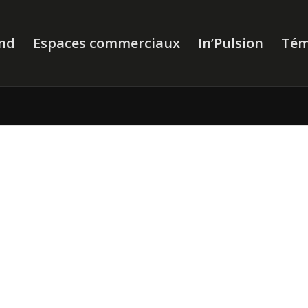
nd
Espaces commerciaux
In’Pulsion
Tém