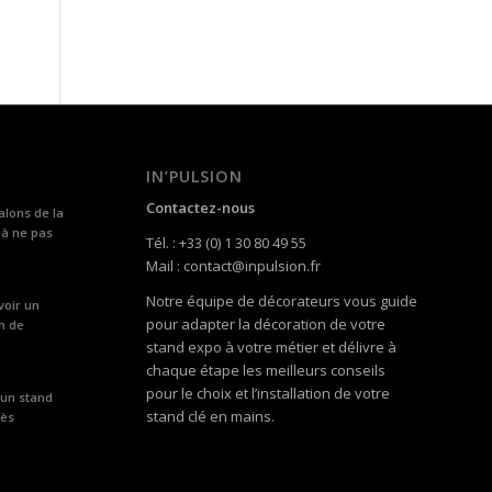
IN’PULSION
Contactez-nous
alons de la
 à ne pas
Tél. : +33 (0) 1 30 80 49 55
Mail : contact@inpulsion.fr
Notre équipe de décorateurs vous guide
voir un
pour adapter la décoration de votre
n de
stand expo à votre métier et délivre à
chaque étape les meilleurs conseils
pour le choix et l’installation de votre
 un stand
stand clé en mains.
rès