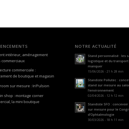
GENCEMENTS
NOTRE ACTUALITÉ
nt intérieur, aménagement
Stand personnalisé : les s
s commerciaux
logistique et du transport
manquer
tecture commerciale :
15/06/2026 - 21 h 28 min
ement de boutique et magasin
Standiste Pollutec : conce
stand sur mesure au salo
oom sur mesure : In’Pulsion
l’environnement
in shop : montage corner
02/04/2026 - 12 h 12 min
rcial, la mini boutique
Standiste SFO : concevoir
sur mesure pour le Cong
d’Ophtalmologie
30/03/2026 - 18 h 11 min