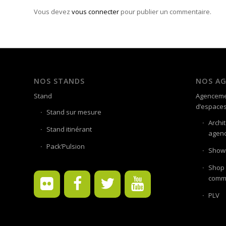
Vous devez
vous connecter
pour publier un commentaire.
NOS STANDS
NOS A
Stand
Agenceme
d’espace
Stand sur mesure
Archi
Stand itinérant
agenc
Pack’Pulsion
Showr
Shop 
comme
PLV