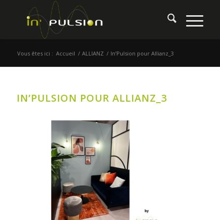
Vous êtes ici :
Accueil
/
ALLIANZ
/
In’Pulsion pour Allianz_3
IN’PULSION POUR ALLIANZ_3