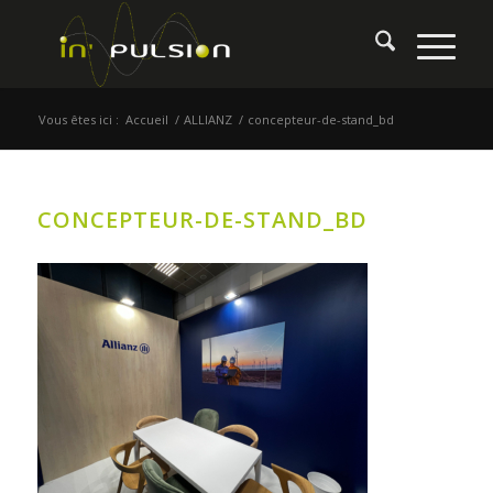
Vous êtes ici :
Accueil
/
ALLIANZ
/
concepteur-de-stand_bd
CONCEPTEUR-DE-STAND_BD