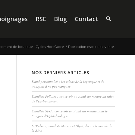
oignages
RSE
Blog
Contact
cement de boutique : Cycles HorsCadre
/
Fabrication espace de vente
NOS DERNIERS ARTICLES
Stand personnalisé : les salons de la logistique et du
transport à ne pas manquer
Standiste Pollutec : concevoir un stand sur mesure au salon
de l’environnement
Standiste SFO : concevoir un stand sur mesure pour le
Congrès d’Ophtalmologie
In’Pulsion, standiste Maison et Objet, décore le monde de
la déco