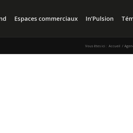
nd
Espaces commerciaux
In’Pulsion
Tém
Vous êtes ici :
Accueil
/
Agen