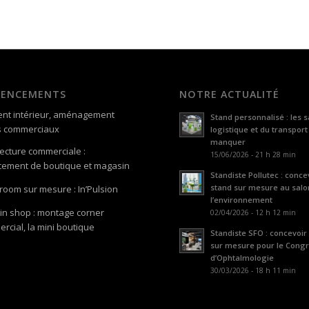
GENCEMENTS
NOTRE ACTUALITÉ
nt intérieur, aménagement
Stand personnalisé : les s
s commerciaux
logistique et du transport
manquer
tecture commerciale :
15/06/2026 - 21 h 28 min
ement de boutique et magasin
Standiste Pollutec : conce
stand sur mesure au salo
oom sur mesure : In’Pulsion
l’environnement
in shop : montage corner
02/04/2026 - 12 h 12 min
rcial, la mini boutique
Standiste SFO : concevoir
sur mesure pour le Cong
d’Ophtalmologie
30/03/2026 - 18 h 11 min