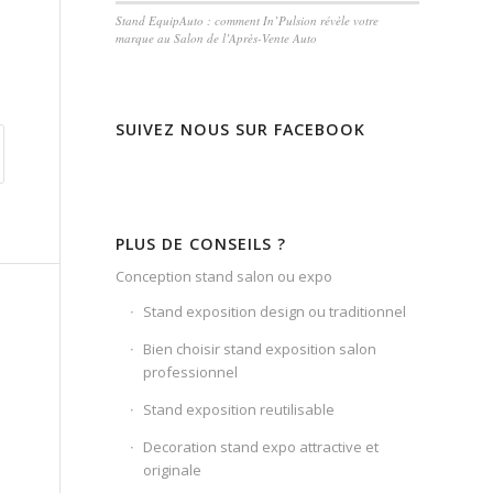
Stand EquipAuto : comment In’Pulsion révèle votre
marque au Salon de l’Après-Vente Auto
SUIVEZ NOUS SUR FACEBOOK
PLUS DE CONSEILS ?
Conception stand salon ou expo
Stand exposition design ou traditionnel
Bien choisir stand exposition salon
professionnel
Stand exposition reutilisable
Decoration stand expo attractive et
originale