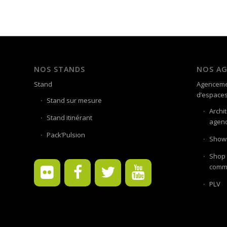
NOS STANDS
NOS A
Stand
Agenceme
d’espace
Stand sur mesure
Archi
Stand itinérant
agenc
Pack’Pulsion
Showr
Shop 
comme
PLV