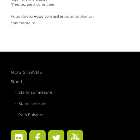
N’hésitez pas à contribuer !
Vous devez
vous connecter
pour publier un
commentaire.
NOS STANDS
Stand
Stand sur mesure
Stand itinérant
Pack’Pulsion