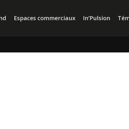
nd
Espaces commerciaux
In’Pulsion
Tém