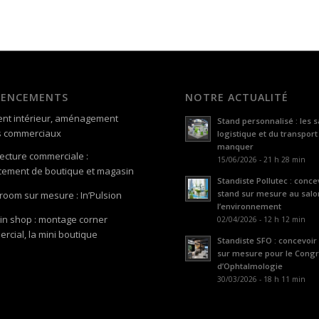
GENCEMENTS
NOTRE ACTUALITÉ
nt intérieur, aménagement
Stand personnalisé : les s
s commerciaux
logistique et du transport
manquer
tecture commerciale :
15/06/2026 - 21 h 28 min
ement de boutique et magasin
Standiste Pollutec : conce
stand sur mesure au salo
oom sur mesure : In’Pulsion
l’environnement
in shop : montage corner
02/04/2026 - 12 h 12 min
rcial, la mini boutique
Standiste SFO : concevoir
sur mesure pour le Cong
d’Ophtalmologie
30/03/2026 - 18 h 11 min