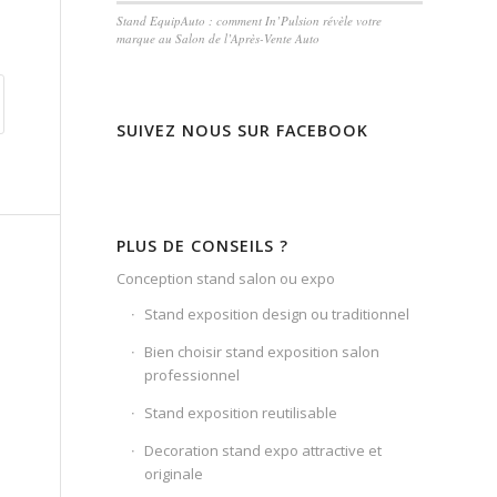
Stand EquipAuto : comment In’Pulsion révèle votre
marque au Salon de l’Après-Vente Auto
SUIVEZ NOUS SUR FACEBOOK
PLUS DE CONSEILS ?
Conception stand salon ou expo
Stand exposition design ou traditionnel
Bien choisir stand exposition salon
professionnel
Stand exposition reutilisable
Decoration stand expo attractive et
originale