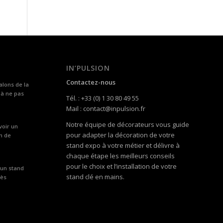
IN’PULSION
Contactez-nous
alons de la
 à ne pas
Tél. : +33 (0) 1 30 80 49 55
Mail : contact@inpulsion.fr
Notre équipe de décorateurs vous guide
voir un
pour adapter la décoration de votre
n de
stand expo à votre métier et délivre à
chaque étape les meilleurs conseils
pour le choix et l’installation de votre
 un stand
stand clé en mains.
rès