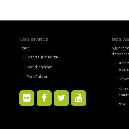
NOS STANDS
NOS A
Stand
Agenceme
d’espace
Stand sur mesure
Archi
Stand itinérant
agenc
Pack’Pulsion
Showr
Shop 
comme
PLV