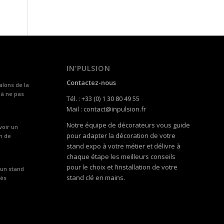
IN’PULSION
Contactez-nous
alons de la
 à ne pas
Tél. : +33 (0) 1 30 80 49 55
Mail : contact@inpulsion.fr
Notre équipe de décorateurs vous guide
voir un
pour adapter la décoration de votre
n de
stand expo à votre métier et délivre à
chaque étape les meilleurs conseils
pour le choix et l’installation de votre
 un stand
stand clé en mains.
rès