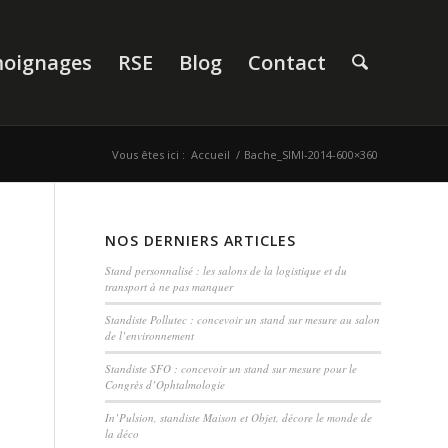
oignages
RSE
Blog
Contact
Vous êtes ici :
Accueil
/
Bache_SIMI-2014-600×360
NOS DERNIERS ARTICLES
Stand personnalisé : les salons de la logistique et du
transport à ne pas manquer
Standiste Pollutec : concevoir un stand sur mesure au salon
de l’environnement
Standiste SFO : concevoir un stand sur mesure pour le
Congrès d’Ophtalmologie
In’Pulsion, standiste Maison et Objet, décore le monde de
la déco