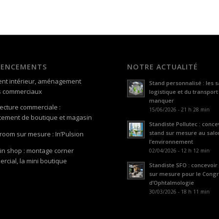
GENCEMENTS
NOTRE ACTUALITÉ
nt intérieur, aménagement
Stand personnalisé : les s
s commerciaux
logistique et du transport
manquer
tecture commerciale :
15/06/2026 - 21 h 28 min
ement de boutique et magasin
Standiste Pollutec : conce
stand sur mesure au salo
oom sur mesure : In’Pulsion
l’environnement
in shop : montage corner
02/04/2026 - 12 h 12 min
rcial, la mini boutique
Standiste SFO : concevoir
sur mesure pour le Cong
d’Ophtalmologie
30/03/2026 - 18 h 11 min