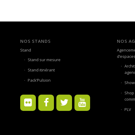
NOS STANDS
NOS A
Stand
Agenceme
d’espace
Stand sur mesure
Archi
Stand itinérant
agenc
Pack’Pulsion
Showr
Shop 
comme
PLV