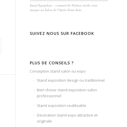
Stand EquipAuto : comment In’Pulsion révèle votre
marque au Salon de l’Après-Vente Auto
SUIVEZ NOUS SUR FACEBOOK
PLUS DE CONSEILS ?
Conception stand salon ou expo
Stand exposition design ou traditionnel
Bien choisir stand exposition salon
professionnel
Stand exposition reutilisable
Decoration stand expo attractive et
originale