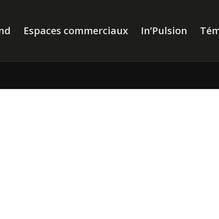
nd
Espaces commerciaux
In’Pulsion
Tém